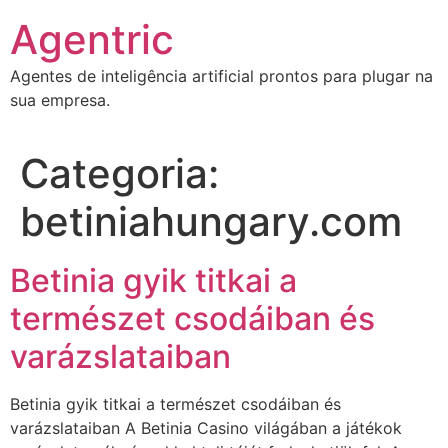
Ir
Agentric
para
o
Agentes de inteligência artificial prontos para plugar na
conteúdo
sua empresa.
Categoria:
betiniahungary.com
Betinia gyik titkai a
természet csodáiban és
varázslataiban
Betinia gyik titkai a természet csodáiban és
varázslataiban A Betinia Casino világában a játékok