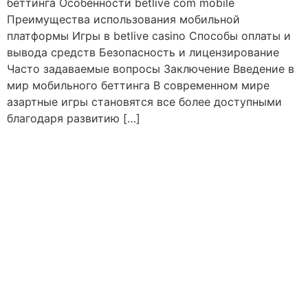
беттинга Особенности betlive com mobile
Преимущества использования мобильной
платформы Игры в betlive casino Способы оплаты и
вывода средств Безопасность и лицензирование
Часто задаваемые вопросы Заключение Введение в
мир мобильного беттинга В современном мире
азартные игры становятся все более доступными
благодаря развитию […]