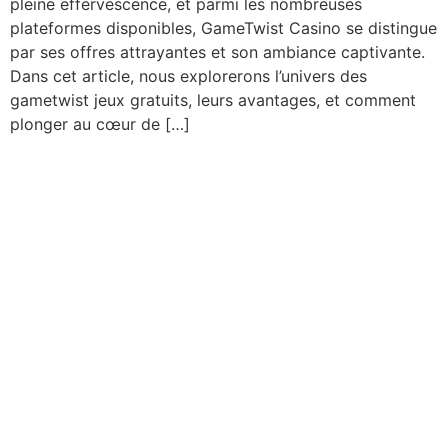
pleine effervescence, et parmi les nombreuses
plateformes disponibles, GameTwist Casino se distingue
par ses offres attrayantes et son ambiance captivante.
Dans cet article, nous explorerons l’univers des
gametwist jeux gratuits, leurs avantages, et comment
plonger au cœur de […]