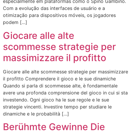
especialmente em plataformas como o Spino Gambino.
Com a evolução das interfaces de usuário e a
otimização para dispositivos móveis, os jogadores
podem […]
Giocare alle alte
scommesse strategie per
massimizzare il profitto
Giocare alle alte scommesse strategie per massimizzare
il profitto Comprendere il gioco e le sue dinamiche
Quando si parla di scommesse alte, è fondamentale
avere una profonda comprensione del gioco in cui si sta
investendo. Ogni gioco ha le sue regole e le sue
strategie vincenti. Investire tempo per studiare le
dinamiche e le probabilità […]
Berühmte Gewinne Die