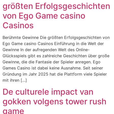
größten Erfolgsgeschichten
von Ego Game casino
Casinos
Berühmte Gewinne Die größten Erfolgsgeschichten von
Ego Game casino Casinos Einführung in die Welt der
Gewinne In der aufregenden Welt des Online-
Glücksspiels gibt es zahlreiche Geschichten über große
Gewinne, die die Fantasie der Spieler anregen. Ego
Games Casino ist dabei keine Ausnahme. Seit seiner
Gründung im Jahr 2025 hat die Plattform viele Spieler
mit ihren […]
De culturele impact van
gokken volgens tower rush
game