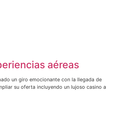
periencias aéreas
omado un giro emocionante con la llegada de
pliar su oferta incluyendo un lujoso casino a