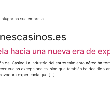
ra plugar na sua empresa.
inescasinos.es
la hacia una nueva era de ex
ión del Casino La industria del entretenimiento aéreo ha t
ecer vuelos excepcionales, sino que también ha decidido am
nnovadora experiencia que […]