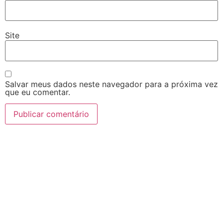
Site
Salvar meus dados neste navegador para a próxima vez
que eu comentar.