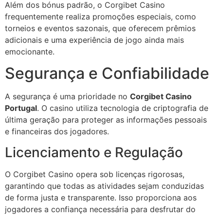
Além dos bónus padrão, o Corgibet Casino
frequentemente realiza promoções especiais, como
torneios e eventos sazonais, que oferecem prêmios
adicionais e uma experiência de jogo ainda mais
emocionante.
Segurança e Confiabilidade
A segurança é uma prioridade no
Corgibet Casino
Portugal
. O casino utiliza tecnologia de criptografia de
última geração para proteger as informações pessoais
e financeiras dos jogadores.
Licenciamento e Regulação
O Corgibet Casino opera sob licenças rigorosas,
garantindo que todas as atividades sejam conduzidas
de forma justa e transparente. Isso proporciona aos
jogadores a confiança necessária para desfrutar do