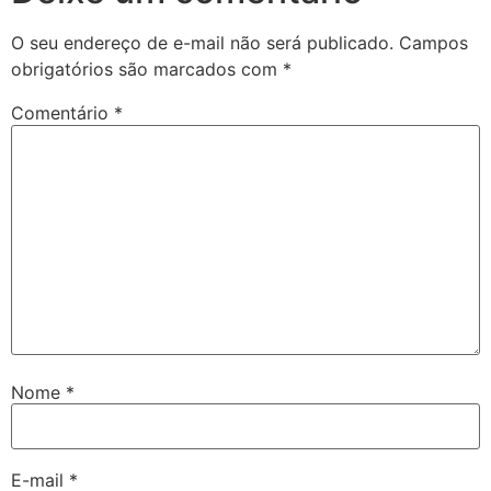
O seu endereço de e-mail não será publicado.
Campos
obrigatórios são marcados com
*
Comentário
*
Nome
*
E-mail
*