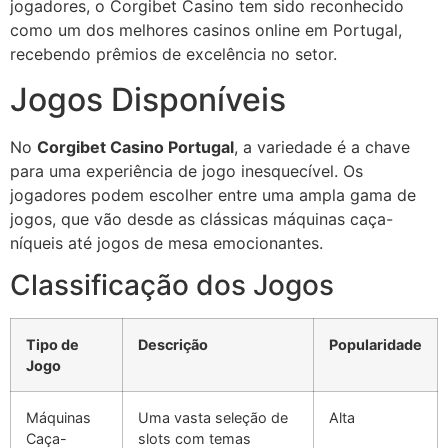
jogadores, o Corgibet Casino tem sido reconhecido
como um dos melhores casinos online em Portugal,
recebendo prêmios de excelência no setor.
Jogos Disponíveis
No
Corgibet Casino Portugal
, a variedade é a chave
para uma experiência de jogo inesquecível. Os
jogadores podem escolher entre uma ampla gama de
jogos, que vão desde as clássicas máquinas caça-
níqueis até jogos de mesa emocionantes.
Classificação dos Jogos
Tipo de
Descrição
Popularidade
Jogo
Máquinas
Uma vasta seleção de
Alta
Caça-
slots com temas