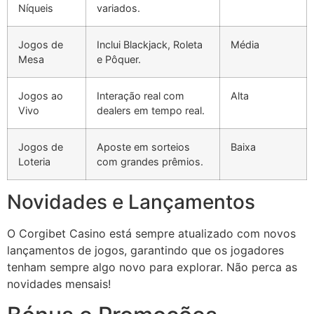
Níqueis
variados.
Jogos de
Inclui Blackjack, Roleta
Média
Mesa
e Pôquer.
Jogos ao
Interação real com
Alta
Vivo
dealers em tempo real.
Jogos de
Aposte em sorteios
Baixa
Loteria
com grandes prêmios.
Novidades e Lançamentos
O Corgibet Casino está sempre atualizado com novos
lançamentos de jogos, garantindo que os jogadores
tenham sempre algo novo para explorar. Não perca as
novidades mensais!