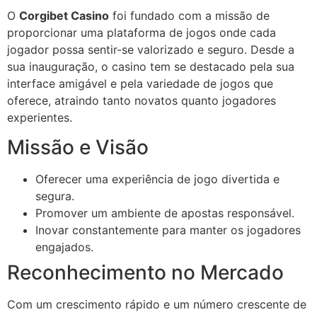
O
Corgibet Casino
foi fundado com a missão de
proporcionar uma plataforma de jogos onde cada
jogador possa sentir-se valorizado e seguro. Desde a
sua inauguração, o casino tem se destacado pela sua
interface amigável e pela variedade de jogos que
oferece, atraindo tanto novatos quanto jogadores
experientes.
Missão e Visão
Oferecer uma experiência de jogo divertida e
segura.
Promover um ambiente de apostas responsável.
Inovar constantemente para manter os jogadores
engajados.
Reconhecimento no Mercado
Com um crescimento rápido e um número crescente de