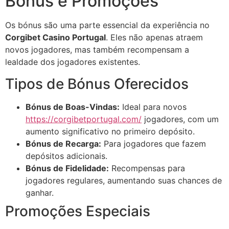
Bónus e Promoções
Os bónus são uma parte essencial da experiência no
Corgibet Casino Portugal
. Eles não apenas atraem
novos jogadores, mas também recompensam a
lealdade dos jogadores existentes.
Tipos de Bónus Oferecidos
Bónus de Boas-Vindas:
Ideal para novos
https://corgibetportugal.com/
jogadores, com um
aumento significativo no primeiro depósito.
Bónus de Recarga:
Para jogadores que fazem
depósitos adicionais.
Bónus de Fidelidade:
Recompensas para
jogadores regulares, aumentando suas chances de
ganhar.
Promoções Especiais