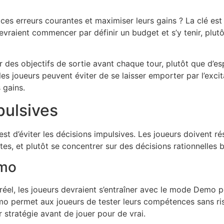
 ces erreurs courantes et maximiser leurs gains ? La clé est
evraient commencer par définir un budget et s’y tenir, plut
er des objectifs de sortie avant chaque tour, plutôt que d’es
, les joueurs peuvent éviter de se laisser emporter par l’exc
 gains.
pulsives
 d’éviter les décisions impulsives. Les joueurs doivent rési
s, et plutôt se concentrer sur des décisions rationnelles ba
emo
réel, les joueurs devraient s’entraîner avec le mode Demo 
o permet aux joueurs de tester leurs compétences sans risq
r stratégie avant de jouer pour de vrai.