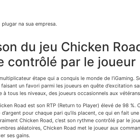
ra plugar na sua empresa.
son du jeu Chicken Roa
 contrôlé par le joueur
ultiplicateur étape qui a conquis le monde de l’iGaming. S
isant un favori parmi les joueurs en quête d’excitation sans 
e à tous les niveaux, des joueurs occasionnels aux vétéran
cken Road est son RTP (Return to Player) élevé de 98 %. Ce
’argent pour chaque pari qu’ils placent, ce qui en fait une
vraiment Chicken Road, c’est son rythme contrôlé par le joue
ombres aléatoires, Chicken Road met le joueur aux command
er ses gains.