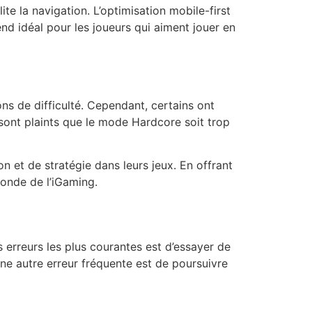
ite la navigation. L’optimisation mobile-first
end idéal pour les joueurs qui aiment jouer en
ns de difficulté. Cependant, certains ont
 sont plaints que le mode Hardcore soit trop
n et de stratégie dans leurs jeux. En offrant
onde de l’iGaming.
s erreurs les plus courantes est d’essayer de
ne autre erreur fréquente est de poursuivre