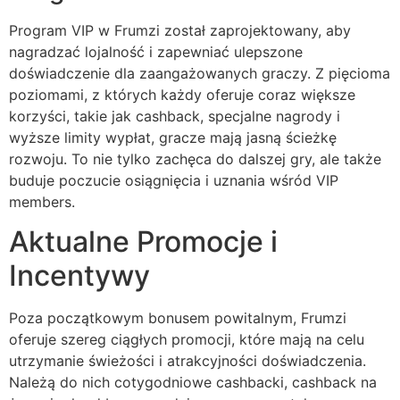
Program VIP w Frumzi został zaprojektowany, aby
nagradzać lojalność i zapewniać ulepszone
doświadczenie dla zaangażowanych graczy. Z pięcioma
poziomami, z których każdy oferuje coraz większe
korzyści, takie jak cashback, specjalne nagrody i
wyższe limity wypłat, gracze mają jasną ścieżkę
rozwoju. To nie tylko zachęca do dalszej gry, ale także
buduje poczucie osiągnięcia i uznania wśród VIP
members.
Aktualne Promocje i
Incentywy
Poza początkowym bonusem powitalnym, Frumzi
oferuje szereg ciągłych promocji, które mają na celu
utrzymanie świeżości i atrakcyjności doświadczenia.
Należą do nich cotygodniowe cashbacki, cashback na