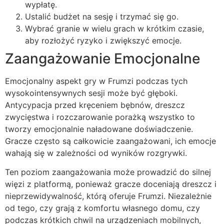
wypłatę.
Ustalić budżet na sesję i trzymać się go.
Wybrać granie w wielu grach w krótkim czasie,
aby rozłożyć ryzyko i zwiększyć emocje.
Zaangażowanie Emocjonalne
Emocjonalny aspekt gry w Frumzi podczas tych
wysokointensywnych sesji może być głęboki.
Antycypacja przed kręceniem bębnów, dreszcz
zwycięstwa i rozczarowanie porażką wszystko to
tworzy emocjonalnie naładowane doświadczenie.
Gracze często są całkowicie zaangażowani, ich emocje
wahają się w zależności od wyników rozgrywki.
Ten poziom zaangażowania może prowadzić do silnej
więzi z platformą, ponieważ gracze doceniają dreszcz i
nieprzewidywalność, którą oferuje Frumzi. Niezależnie
od tego, czy grają z komfortu własnego domu, czy
podczas krótkich chwil na urządzeniach mobilnych,