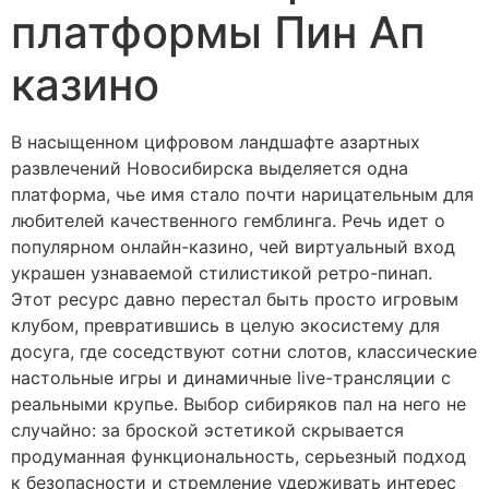
платформы Пин Ап
казино
В насыщенном цифровом ландшафте азартных
развлечений Новосибирска выделяется одна
платформа, чье имя стало почти нарицательным для
любителей качественного гемблинга. Речь идет о
популярном онлайн-казино, чей виртуальный вход
украшен узнаваемой стилистикой ретро-пинап.
Этот ресурс давно перестал быть просто игровым
клубом, превратившись в целую экосистему для
досуга, где соседствуют сотни слотов, классические
настольные игры и динамичные live-трансляции с
реальными крупье. Выбор сибиряков пал на него не
случайно: за броской эстетикой скрывается
продуманная функциональность, серьезный подход
к безопасности и стремление удерживать интерес