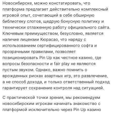
Новосибирске, можно констатировать, что
платформа предлагает действительно комплексный
игровой опыт, сочетающий в себе обширную
библиотеку слотов, щедрую бонусную политику и
технически отлаженную работу официального сайта.
Ключевым преимуществом, безусловно, является
наличие лицензии Кюрасао, что наряду с
использованием сертифицированного софта и
прозрачными правилами, позволяет
позиционировать Pin Up как честное казино, где
вопросы безопасности и fair play не являются
пустым звуком. Однако, важно помнить о
врожденных рисках азартных игр, это развлечение,
а не способ дохода, и только ответственный подход
гарантирует сохранение контроля над ситуацией.
С практической точки зрения, мы рекомендуем
новосибирским игрокам начинать знакомство с
платформой исключительно через Pin Up казино