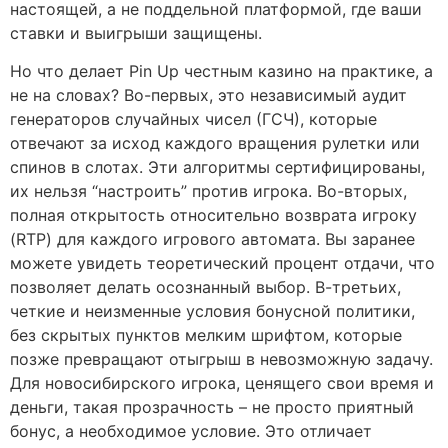
настоящей, а не поддельной платформой, где ваши
ставки и выигрыши защищены.
Но что делает Pin Up честным казино на практике, а
не на словах? Во-первых, это независимый аудит
генераторов случайных чисел (ГСЧ), которые
отвечают за исход каждого вращения рулетки или
спинов в слотах. Эти алгоритмы сертифицированы,
их нельзя “настроить” против игрока. Во-вторых,
полная открытость относительно возврата игроку
(RTP) для каждого игрового автомата. Вы заранее
можете увидеть теоретический процент отдачи, что
позволяет делать осознанный выбор. В-третьих,
четкие и неизменные условия бонусной политики,
без скрытых пунктов мелким шрифтом, которые
позже превращают отыгрыш в невозможную задачу.
Для новосибирского игрока, ценящего свои время и
деньги, такая прозрачность – не просто приятный
бонус, а необходимое условие. Это отличает