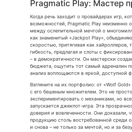
Pragmatic Play: Мастер
Когда речь заходит о провайдерах игр, к
возможностей, Pragmatic Play неизменно 
между ослепительной мечтой о многомилл
как знаменитый «Jackpot Play», объединя
скоростью, притягивая как хайроллеров, 
гибкость, предлагая и слоты с фиксирова
– в демократичности. Он мастерски созда
бюджета, ощутить тот самый адреналин п
анализ воплощаются в яркой, доступной ф
Взгляните на их портфолио: от «Wolf Gol
с его бешеным множителем. Это не просто
экспериментировать с механиками, но все
запускается джекпот-игра. Эта прозрачн
доверия и вовлеченности. Они доказали, 
продукцию столь востребованной среди о
и снова – не только за мечтой, но и за б