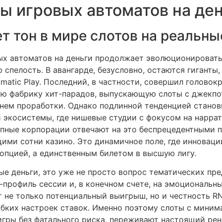
 игровых автоматов на ден
т тон в мире слотов на реальны
ых автоматов на деньги продолжает эволюционировать,
спелость. В авангарде, безусловно, остаются гиганты,
Pragmatic Play. Последний, в частности, совершил голо
ую фабрику хит-парадов, выпускающую слоты с джекпо
нем проработки. Однако подлинной тенденцией станов
экосистемы, где нишевые студии с фокусом на нарра
упные корпорации отвечают на это беспрецедентными 
и сотни казино. Это динамичное поле, где инновации 
 опцией, а единственным билетом в высшую лигу.
ые деньги, это уже не просто вопрос тематических пре
ty-профиль сессии и, в конечном счете, на эмоциональн
 не только потенциальный выигрыш, но и честность R
гибких настроек ставок. Именно поэтому слоты с мини
игры без фатального риска, переживают настоящий рен