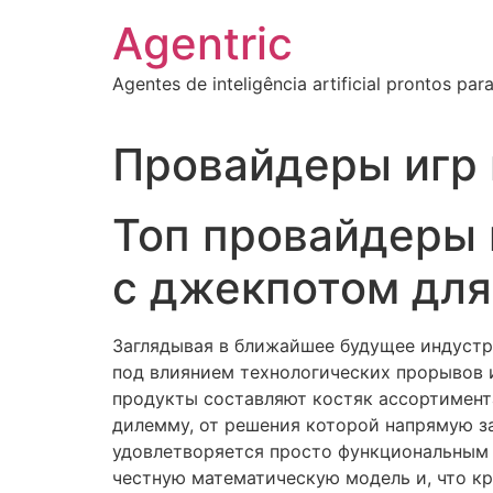
Ir
Agentric
para
o
Agentes de inteligência artificial prontos pa
conteúdo
Провайдеры игр 
Топ провайдеры 
с джекпотом дл
Заглядывая в ближайшее будущее индустр
под влиянием технологических прорывов 
продукты составляют костяк ассортимента
дилемму, от решения которой напрямую з
удовлетворяется просто функциональным с
честную математическую модель и, что кр