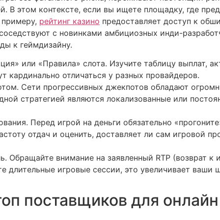
. В этом контексте, если вы ищете площадку, где пре
К примеру,
рейтинг казино
предоставляет доступ к обши
в соседствуют с новинками амбициозных инди-разработч
ды к геймдизайну.
ия» или «Правила» слота. Изучите таблицу выплат, ак
ут кардинально отличаться у разных провайдеров.
отом. Сети прогрессивных джекпотов обладают огромн
дной стратегией являются локализованные или постоян
вания. Перед игрой на деньги обязательно «прогоните
астоту отдач и оценить, доставляет ли сам игровой пр
. Обращайте внимание на заявленный RTP (возврат к и
те длительные игровые сессии, это увеличивает ваши 
топ поставщиков для онлайн