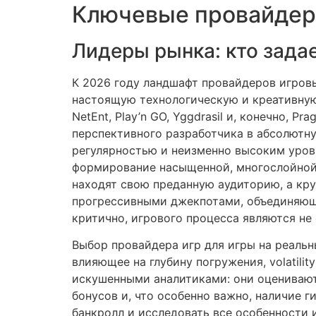
Ключевые провайдеры
Лидеры рынка: кто задае
К 2026 году ландшафт провайдеров игров
настоящую технологическую и креативную 
NetEnt, Play’n GO, Yggdrasil и, конечно, 
перспективного разработчика в абсолютн
регулярностью и неизменно высоким уров
формирование насыщенной, многослойной 
находят свою преданную аудиторию, а кр
прогрессивными джекпотами, объединяющим
критично, игрового процесса являются не
Выбор провайдера игр для игры на реальн
влияющее на глубину погружения, volatili
искушенными аналитиками: они оценивают
бонусов и, что особенно важно, наличие 
банкролл и исследовать все особенности 