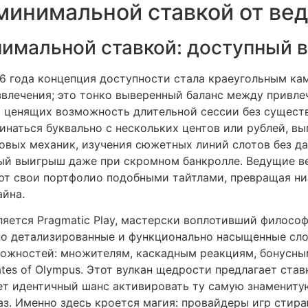
минимальной ставкой от ве
имальной ставкой: доступный в
6 года концепция доступности стала краеугольным ка
звлечения; это тонко выверенный баланс между привле
, ценящих возможность длительной сессии без существ
инаться буквально с нескольких центов или рублей, вы
вых механик, изучения сюжетных линий слотов без дав
ый выигрыш даже при скромном банкролле. Ведущие в
ют свои портфолио подобными тайтлами, превращая ни
айна.
яется Pragmatic Play, мастерски воплотивший философ
о детализированные и функционально насыщенные слот
можностей: множителям, каскадным реакциям, бонусным
ates of Olympus. Этот вулкан щедрости предлагает став
ает идентичный шанс активировать ту самую знамени
з. Именно здесь кроется магия: провайдеры игр стир