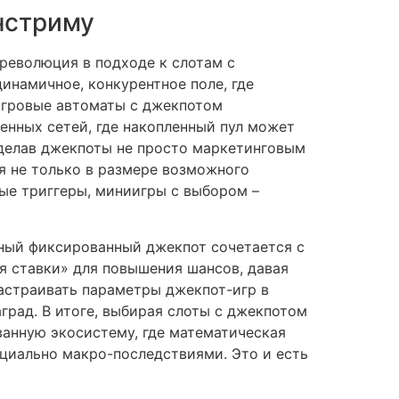
нстриму
 революция в подходе к слотам с
динамичное, конкурентное поле, где
игровые автоматы с джекпотом
енных сетей, где накопленный пул может
сделав джекпоты не просто маркетинговым
я не только в размере возможного
ные триггеры, миниигры с выбором –
мный фиксированный джекпот сочетается с
я ставки» для повышения шансов, давая
настраивать параметры джекпот-игр в
рад. В итоге, выбирая слоты с джекпотом
ванную экосистему, где математическая
нциально макро-последствиями. Это и есть