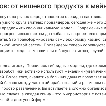
в: от нишевого продукта к мей
лянуть на рынок шире, становится очевидна настоящая
 узкого круга элитных провайдеров, сегодня же – это 
я предложить свою уникальную модель. Современные 
прогрессивных систем до глобальных, кросс-платформ
неты. Это трансформировало саму экономику казино, 
очной игровой сессии. Провайдеры теперь соревнуютс
зации: каскадные множители в бонусных играх, случай
ыгодна игроку. Появились гибридные модели, где скро
Разработчики активно используют механики «увеличени
й. Более того, аналитика больших данных позволяет 
й баланс между частотой срабатываний и размером наг
 просто развлечение. Вы вступаете в сложно организо
ью случая, а каждая спина – это микроистория с поте
ичной и доступной форме.