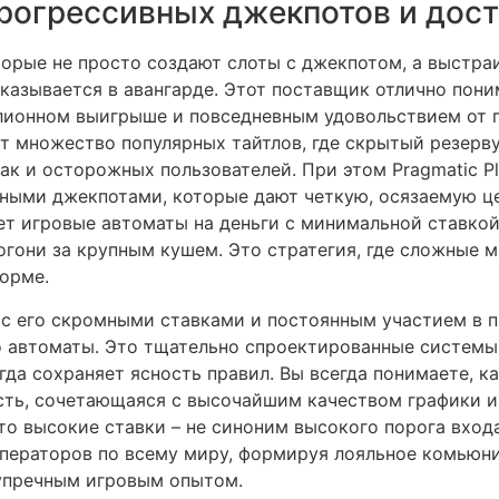
 прогрессивных джекпотов и дос
оторые не просто создают слоты с джекпотом, а выстр
оказывается в авангарде. Этот поставщик отлично пон
ионном выигрыше и повседневным удовольствием от пр
ют множество популярных тайтлов, где скрытый резерву
так и осторожных пользователей. При этом Pragmatic 
нными джекпотами, которые дают четкую, осязаемую ц
ет игровые автоматы на деньги с минимальной ставкой
огони за крупным кушем. Это стратегия, где сложные 
орме.
d» с его скромными ставками и постоянным участием в
 автоматы. Это тщательно спроектированные системы в
гда сохраняет ясность правил. Вы всегда понимаете, к
ость, сочетающаяся с высочайшим качеством графики и
что высокие ставки – не синоним высокого порога вход
ператоров по всему миру, формируя лояльное комьюни
езупречным игровым опытом.