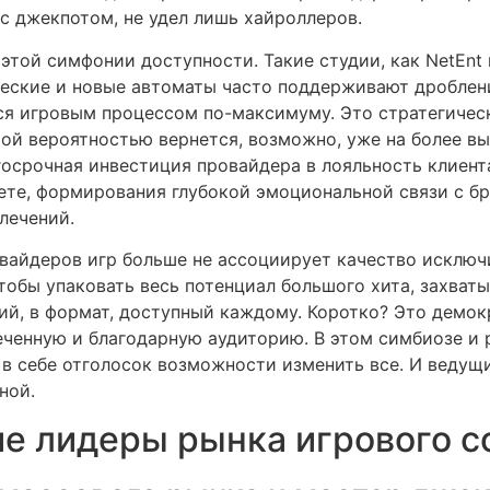
 с джекпотом, не удел лишь хайроллеров.
 этой симфонии доступности. Такие студии, как NetEnt 
ческие и новые автоматы часто поддерживают дроблени
ся игровым процессом по-максимуму. Это стратегическ
ой вероятностью вернется, возможно, уже на более вы
осрочная инвестиция провайдера в лояльность клиент
ете, формирования глубокой эмоциональной связи с бре
лечений.
овайдеров игр больше не ассоциирует качество исклю
чтобы упаковать весь потенциал большого хита, захва
й, в формат, доступный каждому. Коротко? Это демокр
леченную и благодарную аудиторию. В этом симбиозе и
в себе отголосок возможности изменить все. И ведущи
ной.
гие лидеры рынка игрового с