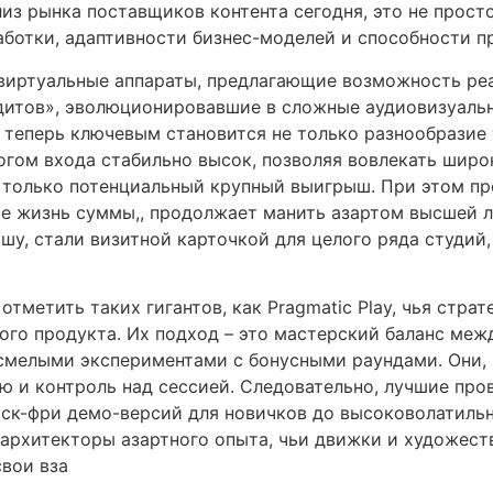
из рынка поставщиков контента сегодня, это не просто
ботки, адаптивности бизнес-моделей и способности п
 виртуальные аппараты, предлагающие возможность ре
ндитов», эволюционировавшие в сложные аудиовизуал
теперь ключевым становится не только разнообразие 
огом входа стабильно высок, позволяя вовлекать шир
не только потенциальный крупный выигрыш. При этом 
е жизнь суммы,, продолжает манить азартом высшей л
шу, стали визитной карточкой для целого ряда студий,
отметить таких гигантов, как Pragmatic Play, чья стр
ого продукта. Их подход – это мастерский баланс ме
мелыми экспериментами с бонусными раундами. Они, к
 и контроль над сессией. Следовательно, лучшие пров
риск-фри демо-версий для новичков до высоковолатил
 архитекторы азартного опыта, чьи движки и художес
свои вза