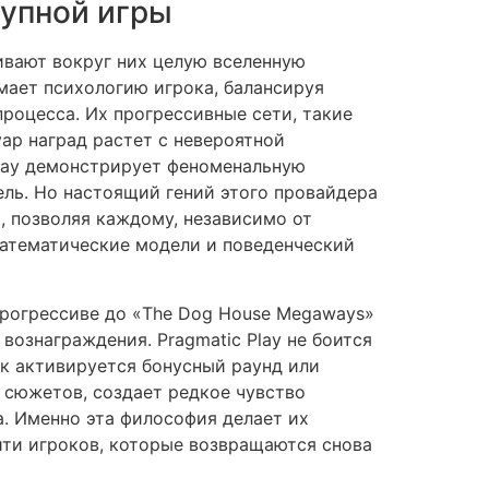
тупной игры
аивают вокруг них целую вселенную
имает психологию игрока, балансируя
оцесса. Их прогрессивные сети, такие
ар наград растет с невероятной
Play демонстрирует феноменальную
ель. Но настоящий гений этого провайдера
, позволяя каждому, независимо от
математические модели и поведенческий
 прогрессиве до «The Dog House Megaways»
ознаграждения. Pragmatic Play не боится
ак активируется бонусный раунд или
 сюжетов, создает редкое чувство
а. Именно эта философия делает их
ти игроков, которые возвращаются снова