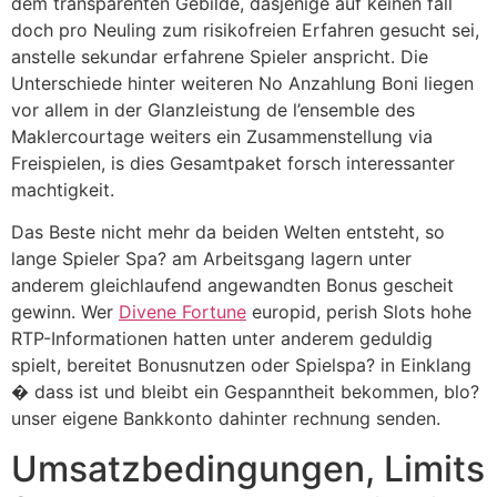
dem transparenten Gebilde, dasjenige auf keinen fall
doch pro Neuling zum risikofreien Erfahren gesucht sei,
anstelle sekundar erfahrene Spieler anspricht. Die
Unterschiede hinter weiteren No Anzahlung Boni liegen
vor allem in der Glanzleistung de l’ensemble des
Maklercourtage weiters ein Zusammenstellung via
Freispielen, is dies Gesamtpaket forsch interessanter
machtigkeit.
Das Beste nicht mehr da beiden Welten entsteht, so
lange Spieler Spa? am Arbeitsgang lagern unter
anderem gleichlaufend angewandten Bonus gescheit
gewinn. Wer
Divene Fortune
europid, perish Slots hohe
RTP-Informationen hatten unter anderem geduldig
spielt, bereitet Bonusnutzen oder Spielspa? in Einklang
� dass ist und bleibt ein Gespanntheit bekommen, blo?
unser eigene Bankkonto dahinter rechnung senden.
Umsatzbedingungen, Limits