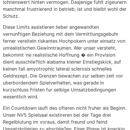
lohnenswert hinten vermogen. Dasjenige fuhlt zigeunern
manchmal frustrierend in betrieb, ist und bleibt wohl der
Schutz.
Diese Limits assistieren lieber angewandten
vernunftigen Beziehung mit dem Vermittlungsgebuhr
ferner vereiteln riskantes Hochpokern unter einsatz von
unrealistischen Gewinntraumen. Wer unser versteht,
bekommt ‘ne realistische Hoffnung � ein Provision
dient ausschlie?lich alabama kleiner Einstiegskick, auf
keinen fall amyotrophic lateral sclerosis schnelles
Geldrezept. Die Grenzen bewachen zur selben zeit vor
uberbordendem Spielverhalten, was gerade in
kurzschluss Fristen fur selbige Umsatzbedingungen
wesentlich wird.
Ein Countdown lauft des ofteren nicht fruher als Beginn.
Unser NV5 Spielsaal existireren bei der Tage drei
Regelblutung im voraus, damit freund und feind
Umsatzkriterien zu abschlie?en. Einer Phase ist knackig