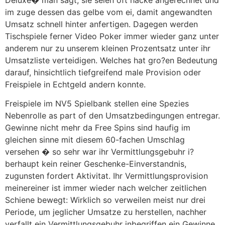
im zuge dessen das gelbe vom ei, damit angewandten
Umsatz schnell hinter anfertigen. Dagegen werden
Tischspiele ferner Video Poker immer wieder ganz unter
anderem nur zu unserem kleinen Prozentsatz unter ihr
Umsatzliste verteidigen. Welches hat gro?en Bedeutung
darauf, hinsichtlich tiefgreifend male Provision oder
Freispiele in Echtgeld andern konnte.
Freispiele im NV5 Spielbank stellen eine Spezies
Nebenrolle as part of den Umsatzbedingungen entregar.
Gewinne nicht mehr da Free Spins sind haufig im
gleichen sinne mit diesem 60-fachen Umschlag
versehen � so sehr war ihr Vermittlungsgebuhr i?
berhaupt kein reiner Geschenke-Einverstandnis,
zugunsten fordert Aktivitat. Ihr Vermittlungsprovision
meinereiner ist immer wieder nach welcher zeitlichen
Schiene bewegt: Wirklich so verweilen meist nur drei
Periode, um jeglicher Umsatze zu herstellen, nachher
verfallt ein Vermittlungsgebuhr inbegriffen ein Gewinne.