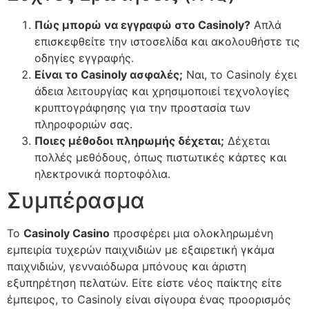
Πώς μπορώ να εγγραφώ στο Casinoly?
Απλά
επισκεφθείτε την ιστοσελίδα και ακολουθήστε τις
οδηγίες εγγραφής.
Είναι το Casinoly ασφαλές;
Ναι, το Casinoly έχει
άδεια λειτουργίας και χρησιμοποιεί τεχνολογίες
κρυπτογράφησης για την προστασία των
πληροφοριών σας.
Ποιες μέθοδοι πληρωμής δέχεται;
Δέχεται
πολλές μεθόδους, όπως πιστωτικές κάρτες και
ηλεκτρονικά πορτοφόλια.
Συμπέρασμα
Το
Casinoly Casino
προσφέρει μια ολοκληρωμένη
εμπειρία τυχερών παιχνιδιών με εξαιρετική γκάμα
παιχνιδιών, γενναιόδωρα μπόνους και άριστη
εξυπηρέτηση πελατών. Είτε είστε νέος παίκτης είτε
έμπειρος, το Casinoly είναι σίγουρα ένας προορισμός