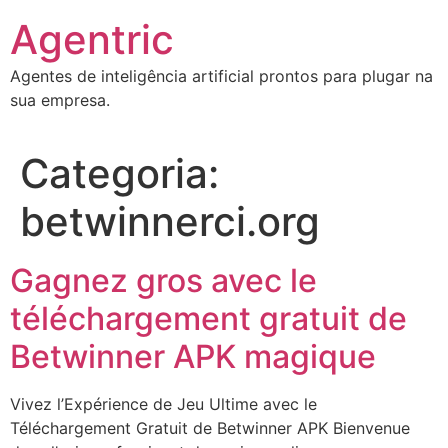
Ir
Agentric
para
o
Agentes de inteligência artificial prontos para plugar na
conteúdo
sua empresa.
Categoria:
betwinnerci.org
Gagnez gros avec le
téléchargement gratuit de
Betwinner APK magique
Vivez l’Expérience de Jeu Ultime avec le
Téléchargement Gratuit de Betwinner APK Bienvenue