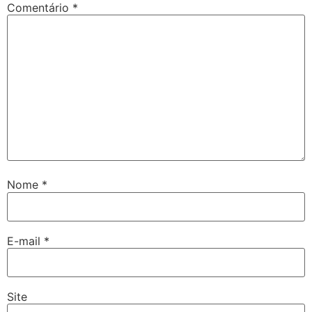
Comentário
*
Nome
*
E-mail
*
Site