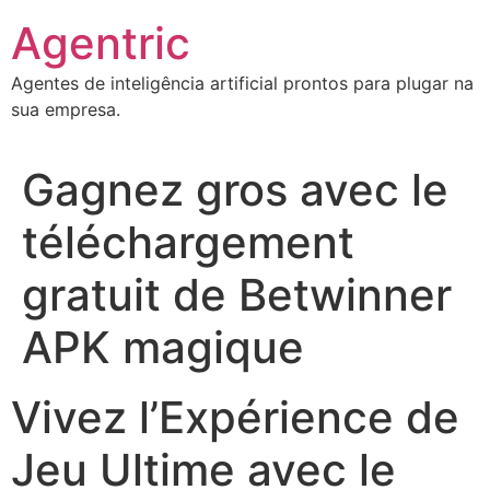
Ir
Agentric
para
o
Agentes de inteligência artificial prontos para plugar na
conteúdo
sua empresa.
Gagnez gros avec le
téléchargement
gratuit de Betwinner
APK magique
Vivez l’Expérience de
Jeu Ultime avec le