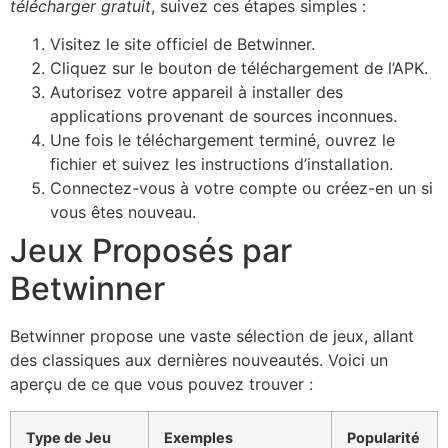
télécharger gratuit
, suivez ces étapes simples :
Visitez le site officiel de Betwinner.
Cliquez sur le bouton de téléchargement de l’APK.
Autorisez votre appareil à installer des
applications provenant de sources inconnues.
Une fois le téléchargement terminé, ouvrez le
fichier et suivez les instructions d’installation.
Connectez-vous à votre compte ou créez-en un si
vous êtes nouveau.
Jeux Proposés par
Betwinner
Betwinner propose une vaste sélection de jeux, allant
des classiques aux dernières nouveautés. Voici un
aperçu de ce que vous pouvez trouver :
Type de Jeu
Exemples
Popularité