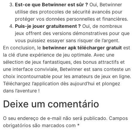
Est-ce que Betwinner est sûr ?
Oui, Betwinner
utilise des protocoles de sécurité avancés pour
protéger vos données personnelles et financières.
Puis-je jouer gratuitement ?
Oui, de nombreux
jeux offrent des versions démonstratives pour que
vous puissiez essayer sans risquer de l’argent.
En conclusion, le
betwinner apk télécharger gratuit
est
la clé d’une expérience de jeu optimale. Avec une
sélection de jeux fantastiques, des bonus attractifs et
une interface conviviale, Betwinner est sans conteste un
choix incontournable pour les amateurs de jeux en ligne.
Téléchargez l’application dès aujourd’hui et plongez
dans l’aventure !
Deixe um comentário
O seu endereço de e-mail não será publicado.
Campos
obrigatórios são marcados com
*