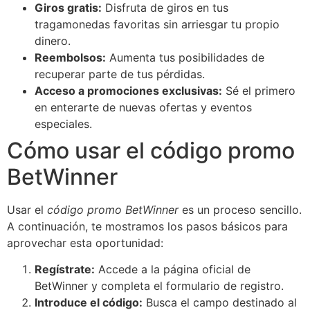
Giros gratis:
Disfruta de giros en tus
tragamonedas favoritas sin arriesgar tu propio
dinero.
Reembolsos:
Aumenta tus posibilidades de
recuperar parte de tus pérdidas.
Acceso a promociones exclusivas:
Sé el primero
en enterarte de nuevas ofertas y eventos
especiales.
Cómo usar el código promo
BetWinner
Usar el
código promo BetWinner
es un proceso sencillo.
A continuación, te mostramos los pasos básicos para
aprovechar esta oportunidad:
Regístrate:
Accede a la página oficial de
BetWinner y completa el formulario de registro.
Introduce el código:
Busca el campo destinado al