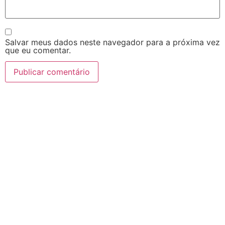
Salvar meus dados neste navegador para a próxima vez
que eu comentar.