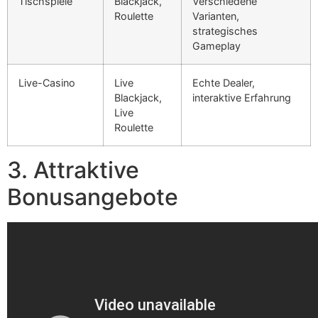
Tischspiele
Blackjack,
Verschiedene
Roulette
Varianten,
strategisches
Gameplay
Live-Casino
Live
Echte Dealer,
Blackjack,
interaktive Erfahrung
Live
Roulette
3. Attraktive
Bonusangebote