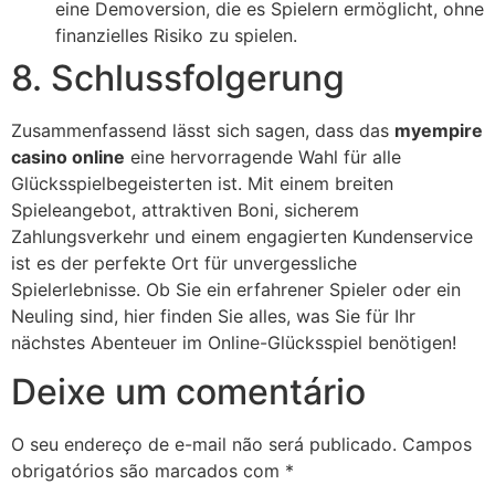
eine Demoversion, die es Spielern ermöglicht, ohne
finanzielles Risiko zu spielen.
8. Schlussfolgerung
Zusammenfassend lässt sich sagen, dass das
myempire
casino online
eine hervorragende Wahl für alle
Glücksspielbegeisterten ist. Mit einem breiten
Spieleangebot, attraktiven Boni, sicherem
Zahlungsverkehr und einem engagierten Kundenservice
ist es der perfekte Ort für unvergessliche
Spielerlebnisse. Ob Sie ein erfahrener Spieler oder ein
Neuling sind, hier finden Sie alles, was Sie für Ihr
nächstes Abenteuer im Online-Glücksspiel benötigen!
Deixe um comentário
O seu endereço de e-mail não será publicado.
Campos
obrigatórios são marcados com
*