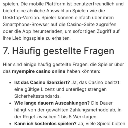
spielen. Die mobile Plattform ist benutzerfreundlich und
bietet eine ähnliche Auswahl an Spielen wie die
Desktop-Version. Spieler können einfach über ihren
Smartphone-Browser auf die Casino-Seite zugreifen
oder die App herunterladen, um sofortigen Zugriff auf
ihre Lieblingsspiele zu erhalten.
7. Häufig gestellte Fragen
Hier sind einige häufig gestellte Fragen, die Spieler über
das
myempire casino online
haben könnten:
Ist das Casino lizenziert?
Ja, das Casino besitzt
eine gültige Lizenz und unterliegt strengen
Sicherheitsstandards.
Wie lange dauern Auszahlungen?
Die Dauer
hängt von der gewählten Zahlungsmethode ab, in
der Regel zwischen 1 bis 5 Werktagen.
Kann ich kostenlos spielen?
Ja, viele Spiele bieten