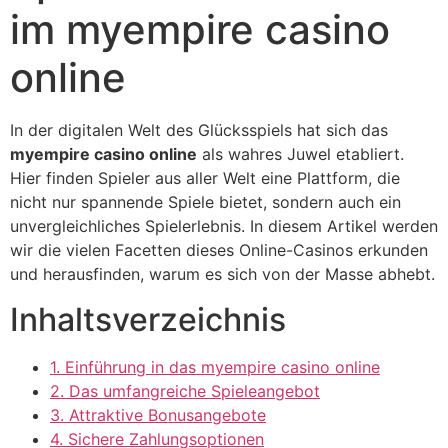
im myempire casino
online
In der digitalen Welt des Glücksspiels hat sich das
myempire casino online
als wahres Juwel etabliert.
Hier finden Spieler aus aller Welt eine Plattform, die
nicht nur spannende Spiele bietet, sondern auch ein
unvergleichliches Spielerlebnis. In diesem Artikel werden
wir die vielen Facetten dieses Online-Casinos erkunden
und herausfinden, warum es sich von der Masse abhebt.
Inhaltsverzeichnis
1. Einführung in das myempire casino online
2. Das umfangreiche Spieleangebot
3. Attraktive Bonusangebote
4. Sichere Zahlungsoptionen