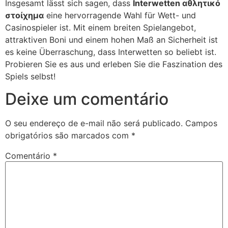
Insgesamt lässt sich sagen, dass
Interwetten αθλητικό
στοίχημα
eine hervorragende Wahl für Wett- und
Casinospieler ist. Mit einem breiten Spielangebot,
attraktiven Boni und einem hohen Maß an Sicherheit ist
es keine Überraschung, dass Interwetten so beliebt ist.
Probieren Sie es aus und erleben Sie die Faszination des
Spiels selbst!
Deixe um comentário
O seu endereço de e-mail não será publicado.
Campos
obrigatórios são marcados com
*
Comentário
*