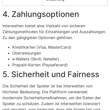
4. Zahlungsoptionen
Interwetten bietet eine Vielzahl von sicheren
Zahlungsmethoden für Einzahlungen und Auszahlungen.
Zu den gängigsten Optionen gehören:
Kreditkarten (Visa, MasterCard)
Überweisungen
e-Wallets (Skrill, Neteller)
Prepaid-Karten (Paysafecard)
5. Sicherheit und Fairness
Die Sicherheit der Spieler ist bei Interwetten von
höchster Bedeutung. Die Plattform verwendet
modernste Sicherheitsmaßnahmen, um die Daten der
Spieler zu schützen. Zudem ist Interwetten lizenziert
und reguliert, was bedeutet, dass alle Spiele fair und