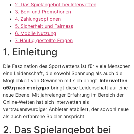
2. Das Spielangebot bei Interwetten
3. Boni und Promotionen
4. Zahlungsoptionen
5. Sicherheit und Fairness
6. Mobile Nutzung
7. Häufig gestellte Fragen
1. Einleitung
Die Faszination des Sportwettens ist für viele Menschen
eine Leidenschaft, die sowohl Spannung als auch die
Möglichkeit von Gewinnen mit sich bringt.
Interwetten
αθλητικό στοίχημα
bringt diese Leidenschaft auf eine
neue Ebene. Mit jahrelanger Erfahrung im Bereich der
Online-Wetten hat sich Interwetten als
vertrauenswürdiger Anbieter etabliert, der sowohl neue
als auch erfahrene Spieler anspricht.
2. Das Spielangebot bei