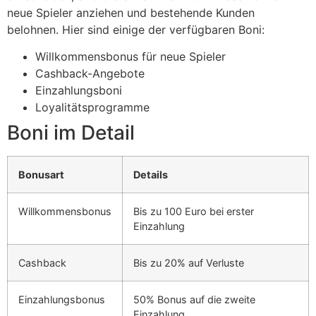
neue Spieler anziehen und bestehende Kunden
belohnen. Hier sind einige der verfügbaren Boni:
Willkommensbonus für neue Spieler
Cashback-Angebote
Einzahlungsboni
Loyalitätsprogramme
Boni im Detail
Bonusart
Details
Willkommensbonus
Bis zu 100 Euro bei erster
Einzahlung
Cashback
Bis zu 20% auf Verluste
Einzahlungsbonus
50% Bonus auf die zweite
Einzahlung