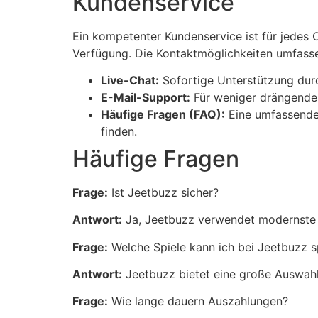
Kundenservice
Ein kompetenter Kundenservice ist für jedes O
Verfügung. Die Kontaktmöglichkeiten umfass
Live-Chat:
Sofortige Unterstützung dur
E-Mail-Support:
Für weniger drängende 
Häufige Fragen (FAQ):
Eine umfassende 
finden.
Häufige Fragen
Frage:
Ist Jeetbuzz sicher?
Antwort:
Ja, Jeetbuzz verwendet modernste 
Frage:
Welche Spiele kann ich bei Jeetbuzz s
Antwort:
Jeetbuzz bietet eine große Auswahl 
Frage:
Wie lange dauern Auszahlungen?