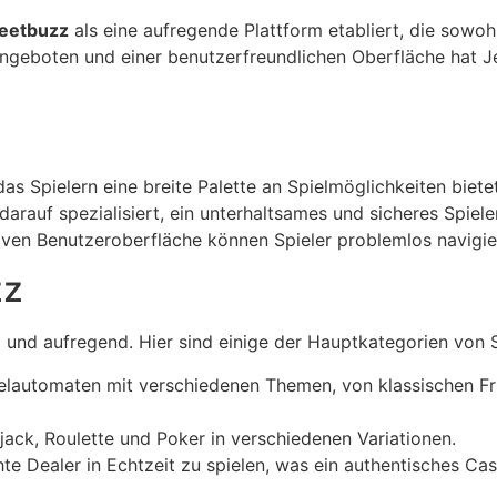
eetbuzz
als eine aufregende Plattform etabliert, die sowohl
sangeboten und einer benutzerfreundlichen Oberfläche hat J
 das Spielern eine breite Palette an Spielmöglichkeiten biet
darauf spezialisiert, ein unterhaltsames und sicheres Spiele
iven Benutzeroberfläche können Spieler problemlos navigier
zz
ig und aufregend. Hier sind einige der Hauptkategorien von 
ielautomaten mit verschiedenen Themen, von klassischen F
jack, Roulette und Poker in verschiedenen Variationen.
te Dealer in Echtzeit zu spielen, was ein authentisches Ca