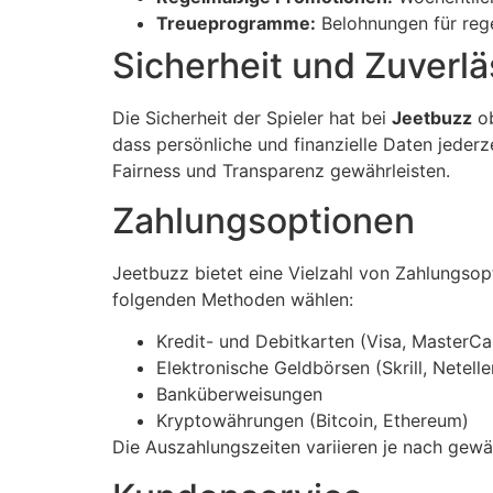
Treueprogramme:
Belohnungen für reg
Sicherheit und Zuverlä
Die Sicherheit der Spieler hat bei
Jeetbuzz
ob
dass persönliche und finanzielle Daten jederze
Fairness und Transparenz gewährleisten.
Zahlungsoptionen
Jeetbuzz bietet eine Vielzahl von Zahlungso
folgenden Methoden wählen:
Kredit- und Debitkarten (Visa, MasterCa
Elektronische Geldbörsen (Skrill, Netelle
Banküberweisungen
Kryptowährungen (Bitcoin, Ethereum)
Die Auszahlungszeiten variieren je nach gewä