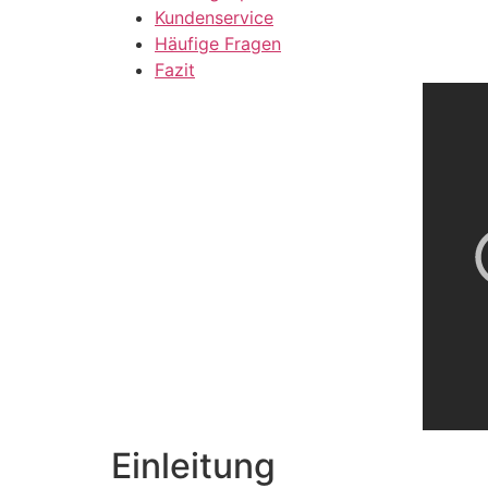
Kundenservice
Häufige Fragen
Fazit
Einleitung