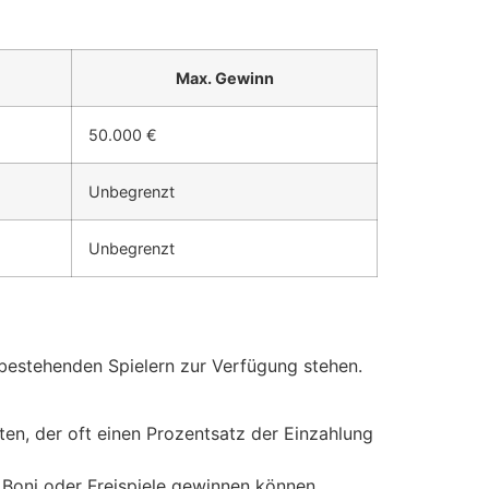
Max. Gewinn
50.000 €
Unbegrenzt
Unbegrenzt
bestehenden Spielern zur Verfügung stehen.
ten, der oft einen Prozentsatz der Einzahlung
 Boni oder Freispiele gewinnen können.