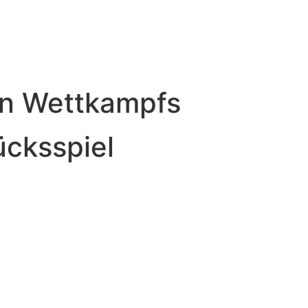
len Wettkampfs
ücksspiel