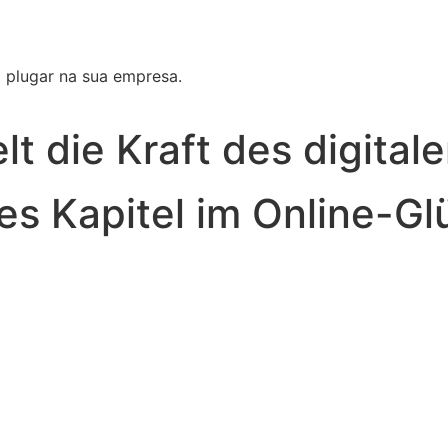
ra plugar na sua empresa.
lt die Kraft des digita
es Kapitel im Online-Gl