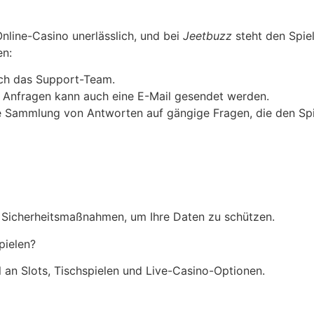
nline-Casino unerlässlich, und bei
Jeetbuzz
steht den Spie
en:
ch das Support-Team.
Anfragen kann auch eine E-Mail gesendet werden.
Sammlung von Antworten auf gängige Fragen, die den Spie
Sicherheitsmaßnahmen, um Ihre Daten zu schützen.
pielen?
an Slots, Tischspielen und Live-Casino-Optionen.