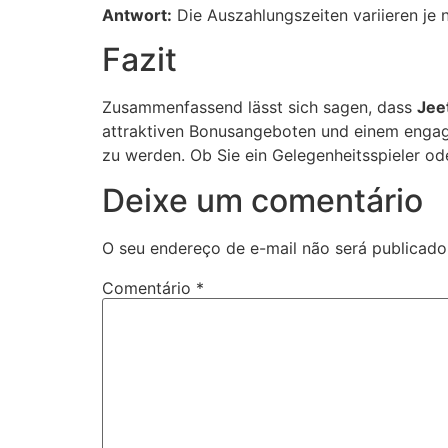
Antwort:
Die Auszahlungszeiten variieren je
Fazit
Zusammenfassend lässt sich sagen, dass
Jee
attraktiven Bonusangeboten und einem engagie
zu werden. Ob Sie ein Gelegenheitsspieler ode
Deixe um comentário
O seu endereço de e-mail não será publicado
Comentário
*