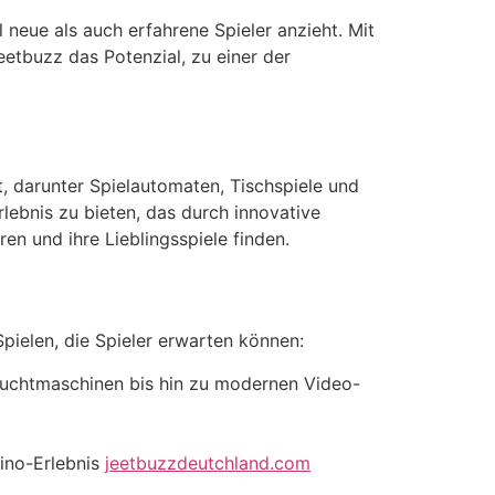
 neue als auch erfahrene Spieler anzieht. Mit
eetbuzz das Potenzial, zu einer der
et, darunter Spielautomaten, Tischspiele und
rlebnis zu bieten, das durch innovative
en und ihre Lieblingsspiele finden.
Spielen, die Spieler erwarten können:
ruchtmaschinen bis hin zu modernen Video-
sino-Erlebnis
jeetbuzzdeutchland.com