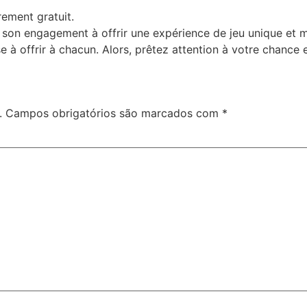
rement gratuit.
 son engagement à offrir une expérience de jeu unique et
 à offrir à chacun. Alors, prêtez attention à votre chance e
.
Campos obrigatórios são marcados com
*