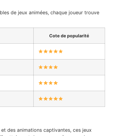
bles de jeux animées, chaque joueur trouve
Cote de popularité
 et des animations captivantes, ces jeux