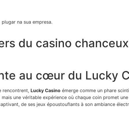
ra plugar na sua empresa.
vers du casino chanceux
ante au cœur du Lucky 
e rencontrent,
Lucky Casino
émerge comme un phare scintil
, mais une véritable expérience où chaque coin promet une n
 captivant, de ses jeux époustouflants à son ambiance électr