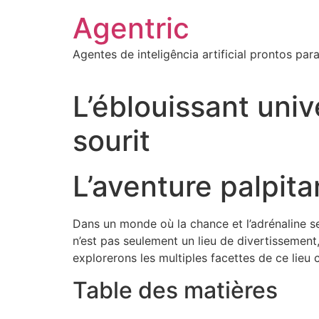
Ir
Agentric
para
o
Agentes de inteligência artificial prontos pa
conteúdo
L’éblouissant uni
sourit
L’aventure palpit
Dans un monde où la chance et l’adrénaline s
n’est pas seulement un lieu de divertissement
explorerons les multiples facettes de ce lieu
Table des matières