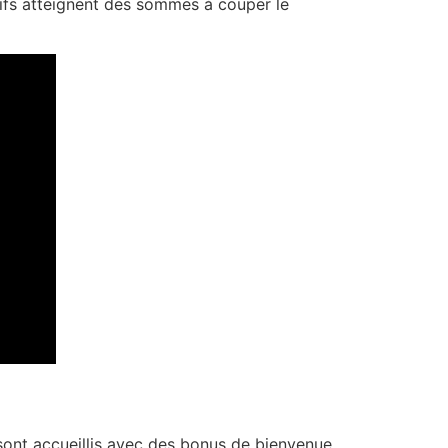
sifs atteignent des sommes à couper le
sont accueillis avec des bonus de bienvenue