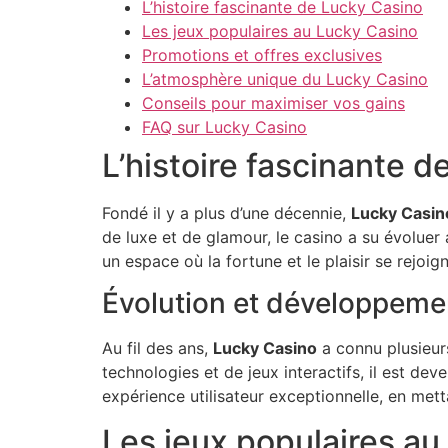
L’histoire fascinante de Lucky Casino
Les jeux populaires au Lucky Casino
Promotions et offres exclusives
L’atmosphère unique du Lucky Casino
Conseils pour maximiser vos gains
FAQ sur Lucky Casino
L’histoire fascinante 
Fondé il y a plus d’une décennie,
Lucky Casin
de luxe et de glamour, le casino a su évoluer
un espace où la fortune et le plaisir se rejoig
Évolution et développeme
Au fil des ans,
Lucky Casino
a connu plusieur
technologies et de jeux interactifs, il est dev
expérience utilisateur exceptionnelle, en mettan
Les jeux populaires au