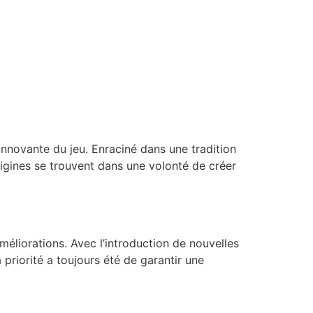
novante du jeu. Enraciné dans une tradition
rigines se trouvent dans une volonté de créer
liorations. Avec l’introduction de nouvelles
 priorité a toujours été de garantir une