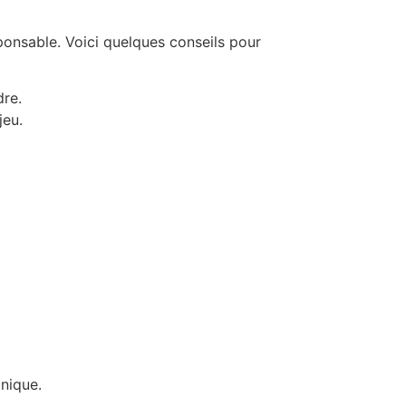
ponsable. Voici quelques conseils pour
dre.
jeu.
onique.