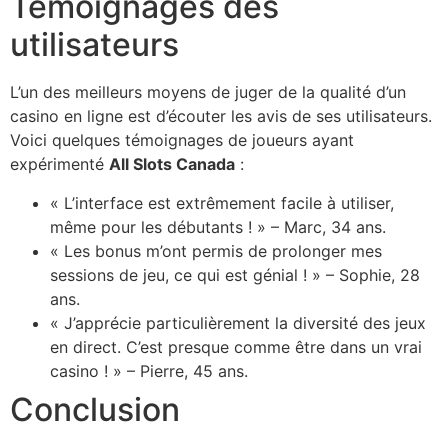
Témoignages des
utilisateurs
L’un des meilleurs moyens de juger de la qualité d’un
casino en ligne est d’écouter les avis de ses utilisateurs.
Voici quelques témoignages de joueurs ayant
expérimenté
All Slots Canada
:
« L’interface est extrêmement facile à utiliser,
même pour les débutants ! » – Marc, 34 ans.
« Les bonus m’ont permis de prolonger mes
sessions de jeu, ce qui est génial ! » – Sophie, 28
ans.
« J’apprécie particulièrement la diversité des jeux
en direct. C’est presque comme être dans un vrai
casino ! » – Pierre, 45 ans.
Conclusion