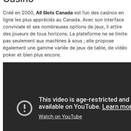
Créé en 2000,
All Slots Canada
est l’un des casinos en
ligne les plus appréciés au Canada. Avec son interface
conviviale et ses nombreuses options de jeux, il attire
des joueurs de tous horizons. La plateforme ne se limite
pas seulement aux machines à sous ; elle propose
également une gamme variée de jeux de table, de vidéo
poker et bien plus encore.