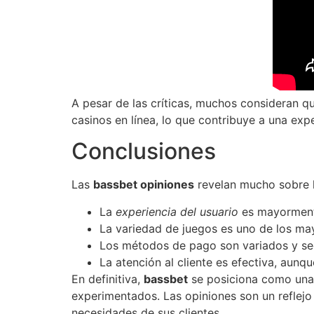
A pesar de las críticas, muchos consideran qu
casinos en línea, lo que contribuye a una expe
Conclusiones
Las
bassbet opiniones
revelan mucho sobre lo
La
experiencia del usuario
es mayormente
La variedad de juegos es uno de los may
Los métodos de pago son variados y seg
La atención al cliente es efectiva, aunq
En definitiva,
bassbet
se posiciona como una 
experimentados. Las opiniones son un reflejo
necesidades de sus clientes.