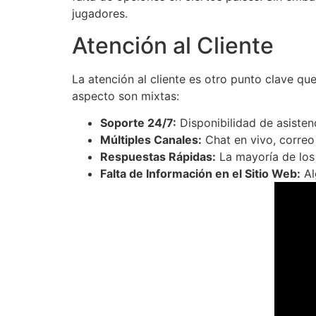
jugadores.
Atención al Cliente
La atención al cliente es otro punto clave qu
aspecto son mixtas:
Soporte 24/7:
Disponibilidad de asistenc
Múltiples Canales:
Chat en vivo, correo 
Respuestas Rápidas:
La mayoría de los 
Falta de Información en el Sitio Web:
Al