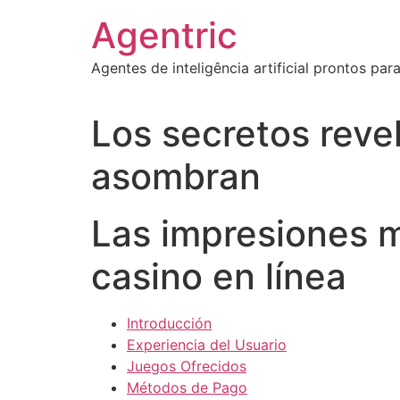
Ir
Agentric
para
o
Agentes de inteligência artificial prontos pa
conteúdo
Los secretos reve
asombran
Las impresiones 
casino en línea
Introducción
Experiencia del Usuario
Juegos Ofrecidos
Métodos de Pago