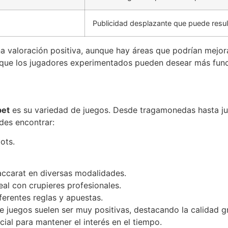
Publicidad desplazante que puede resul
a valoración positiva, aunque hay áreas que podrían mejor
s que los jugadores experimentados pueden desear más func
bet
es su variedad de juegos. Desde tragamonedas hasta jue
des encontrar:
ots.
accarat en diversas modalidades.
eal con crupieres profesionales.
erentes reglas y apuestas.
e juegos suelen ser muy positivas, destacando la calidad gr
cial para mantener el interés en el tiempo.