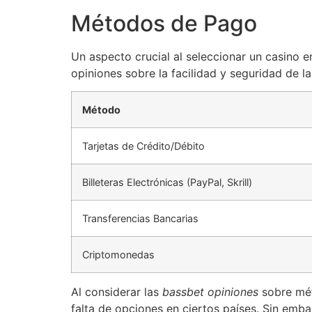
Métodos de Pago
Un aspecto crucial al seleccionar un casino 
opiniones sobre la facilidad y seguridad de l
Método
Tarjetas de Crédito/Débito
Billeteras Electrónicas (PayPal, Skrill)
Transferencias Bancarias
Criptomonedas
Al considerar las
bassbet opiniones
sobre mét
falta de opciones en ciertos países. Sin emb