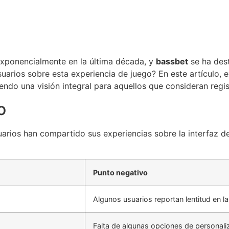
exponencialmente en la última década, y
bassbet
se ha des
suarios sobre esta experiencia de juego? En este artículo,
iendo una visión integral para aquellos que consideran regis
o
uarios han compartido sus experiencias sobre la interfaz 
Punto negativo
Algunos usuarios reportan lentitud en la
Falta de algunas opciones de personali