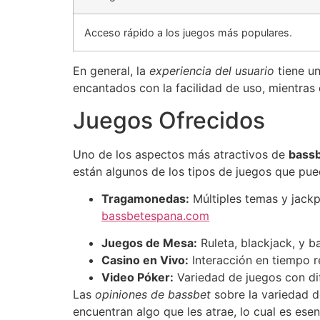
Acceso rápido a los juegos más populares.
En general, la
experiencia del usuario
tiene un
encantados con la facilidad de uso, mientra
Juegos Ofrecidos
Uno de los aspectos más atractivos de
bass
están algunos de los tipos de juegos que pue
Tragamonedas:
Múltiples temas y jackp
bassbetespana.com
Juegos de Mesa:
Ruleta, blackjack, y b
Casino en Vivo:
Interacción en tiempo r
Video Póker:
Variedad de juegos con dif
Las
opiniones de bassbet
sobre la variedad d
encuentran algo que les atrae, lo cual es esen