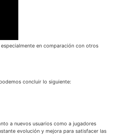
 especialmente en comparación con otros
podemos concluir lo siguiente:
tanto a nuevos usuarios como a jugadores
stante evolución y mejora para satisfacer las