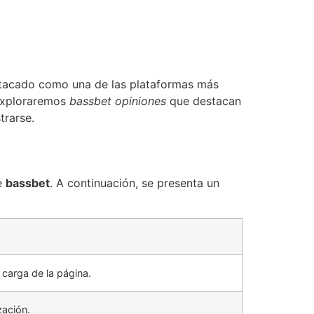
tacado como una de las plataformas más
 exploraremos
bassbet opiniones
que destacan
trarse.
de
bassbet
. A continuación, se presenta un
 carga de la página.
zación.