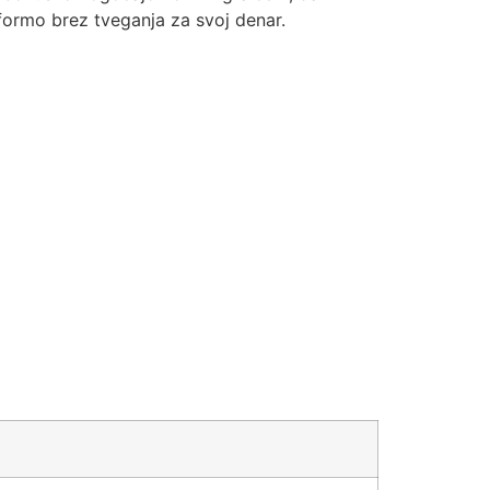
tformo brez tveganja za svoj denar.