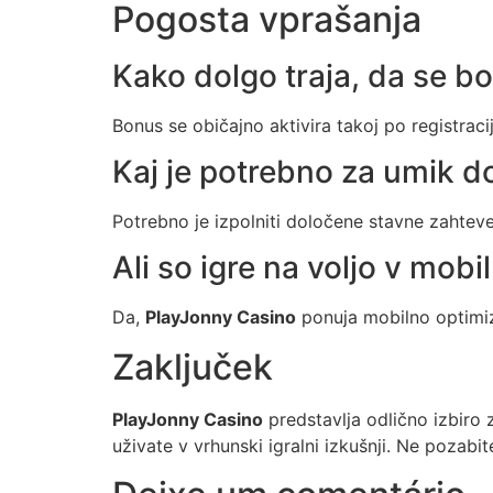
Pogosta vprašanja
Kako dolgo traja, da se b
Bonus se običajno aktivira takoj po registracij
Kaj je potrebno za umik d
Potrebno je izpolniti določene stavne zahteve
Ali so igre na voljo v mobil
Da,
PlayJonny Casino
ponuja mobilno optimizi
Zaključek
PlayJonny Casino
predstavlja odlično izbiro z
uživate v vrhunski igralni izkušnji. Ne pozabit