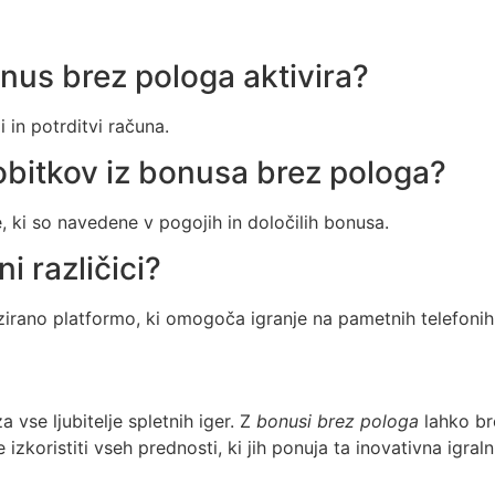
onus brez pologa aktivira?
i in potrditvi računa.
obitkov iz bonusa brez pologa?
, ki so navedene v pogojih in določilih bonusa.
ni različici?
rano platformo, ki omogoča igranje na pametnih telefonih 
a vse ljubitelje spletnih iger. Z
bonusi brez pologa
lahko bre
e izkoristiti vseh prednosti, ki jih ponuja ta inovativna igra