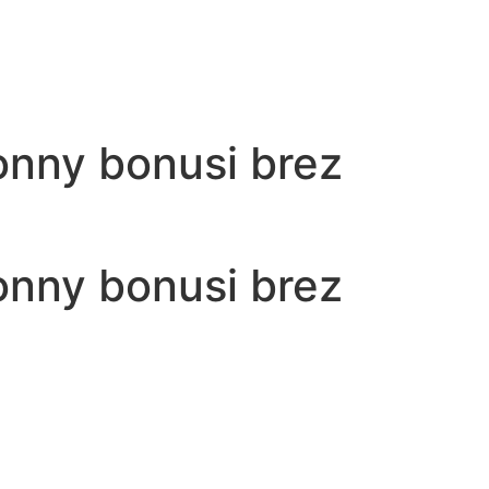
onny bonusi brez
onny bonusi brez