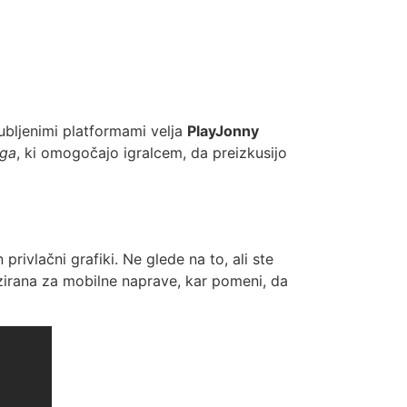
jubljenimi platformami velja
PlayJonny
oga
, ki omogočajo igralcem, da preizkusijo
rivlačni grafiki. Ne glede na to, ali ste
imizirana za mobilne naprave, kar pomeni, da