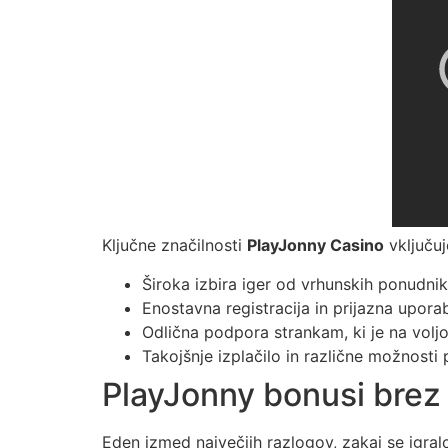
Ključne značilnosti
PlayJonny Casino
vključuj
Široka izbira iger od vrhunskih ponudnik
Enostavna registracija in prijazna upora
Odlična podpora strankam, ki je na voljo
Takojšnje izplačilo in različne možnosti 
PlayJonny bonusi brez
Eden izmed največjih razlogov, zakaj se igral