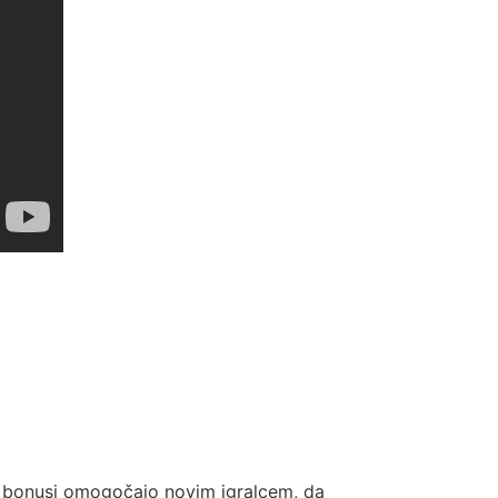
i bonusi omogočajo novim igralcem, da