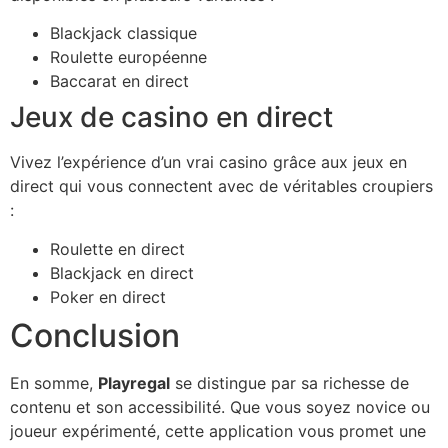
Blackjack classique
Roulette européenne
Baccarat en direct
Jeux de casino en direct
Vivez l’expérience d’un vrai casino grâce aux jeux en
direct qui vous connectent avec de véritables croupiers
:
Roulette en direct
Blackjack en direct
Poker en direct
Conclusion
En somme,
Playregal
se distingue par sa richesse de
contenu et son accessibilité. Que vous soyez novice ou
joueur expérimenté, cette application vous promet une