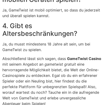
Ja, GameTwist ist mobil optimiert, so dass du jederzeit
und überall spielen kannst.
4. Gibt es
Altersbeschränkungen?
Ja, du musst mindestens 18 Jahre alt sein, um bei
GameTwist zu spielen.
Abschließend lässt sich sagen, dass
GameTwist Casino
mit seinem Angebot an
gametwist gratuit
eine
hervorragende Möglichkeit bietet, die Welt der Online-
Casinospiele zu entdecken. Egal ob du ein erfahrener
Spieler oder ein Neuling bist, hier findest du die
perfekte Plattform für unbegrenzten Spielspaß! Also,
worauf wartest du noch? Tauche ein in die aufregende
Welt von GameTwist und erlebe unvergessliche
Abenteuer beim Spielen!