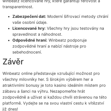
winbeatz licencované hry, které garantují férovost a
transparentnost.
Zabezpečení dat:
Moderní šifrovací metody chrání
vaše osobní údaje.
Licencované hry:
Všechny hry jsou testovány na
spravedlnost a náhodnost.
Odpovědné hraní:
Winbeatz podporuje
zodpovědné hraní a nabízí nástroje pro
sebehodnocení.
Závěr
Winbeatz online představuje vzrušující možnost pro
všechny milovníky her. S širokým výběrem her a
atraktivními bonusy je toto kasino ideálním místem pro
zábavu a šanci na výhru. Nezapomeňte hrát
zodpovědně a užívat si každou chvíli strávenou na této
platformě. Vydejte se na svou vlastní cestu k vítězství
již dnes!