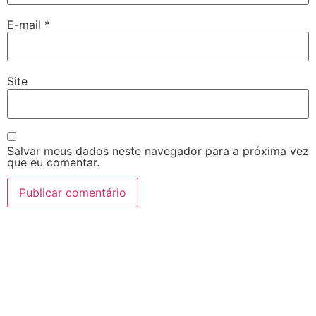
E-mail
*
Site
Salvar meus dados neste navegador para a próxima vez
que eu comentar.