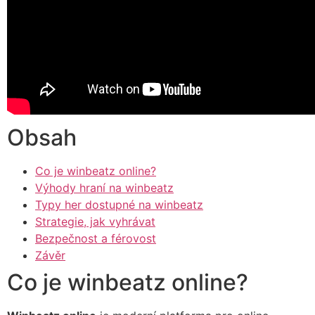
Obsah
Co je winbeatz online?
Výhody hraní na winbeatz
Typy her dostupné na winbeatz
Strategie, jak vyhrávat
Bezpečnost a férovost
Závěr
Co je winbeatz online?