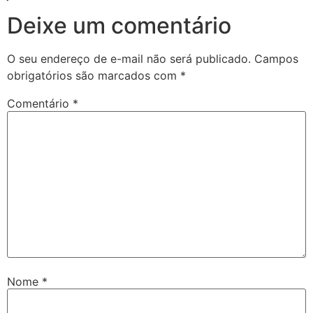
Deixe um comentário
O seu endereço de e-mail não será publicado.
Campos
obrigatórios são marcados com
*
Comentário
*
Nome
*