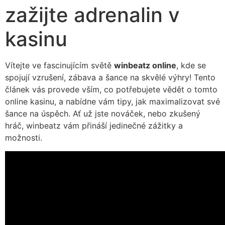
zažijte adrenalin v
kasinu
Vítejte ve fascinujícím světě
winbeatz online
, kde se
spojují vzrušení, zábava a šance na skvělé výhry! Tento
článek vás provede vším, co potřebujete vědět o tomto
online kasinu, a nabídne vám tipy, jak maximalizovat své
šance na úspěch. Ať už jste nováček, nebo zkušený
hráč, winbeatz vám přináší jedinečné zážitky a
možnosti.