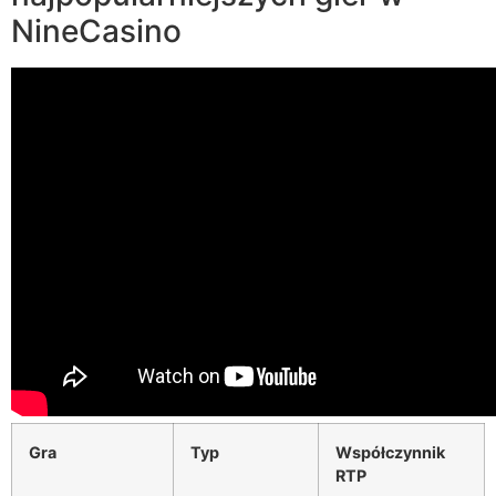
NineCasino
Gra
Typ
Współczynnik
RTP