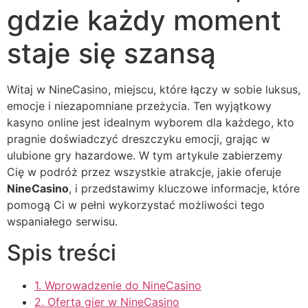
gdzie każdy moment
staje się szansą
Witaj w NineCasino, miejscu, które łączy w sobie luksus,
emocje i niezapomniane przeżycia. Ten wyjątkowy
kasyno online jest idealnym wyborem dla każdego, kto
pragnie doświadczyć dreszczyku emocji, grając w
ulubione gry hazardowe. W tym artykule zabierzemy
Cię w podróż przez wszystkie atrakcje, jakie oferuje
NineCasino
, i przedstawimy kluczowe informacje, które
pomogą Ci w pełni wykorzystać możliwości tego
wspaniałego serwisu.
Spis treści
1. Wprowadzenie do NineCasino
2. Oferta gier w NineCasino