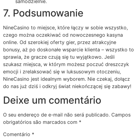
samodzielnie.
7. Podsumowanie
NineCasino to miejsce, które łączy w sobie wszystko,
czego można oczekiwać od nowoczesnego kasyna
online. Od szerokiej oferty gier, przez atrakcyjne
bonusy, aż po doskonałe wsparcie klienta – wszystko to
sprawia, że gracze czują się tu wyjątkowo. Jeśli
szukasz miejsca, w którym możesz poczuć dreszczyk
emocji i zrelaksować się w luksusowym otoczeniu,
NineCasino jest idealnym wyborem. Nie czekaj, dołącz
do nas już dziś i odkryj świat niekończącej się zabawy!
Deixe um comentário
O seu endereço de e-mail não será publicado.
Campos
obrigatórios são marcados com
*
Comentário
*