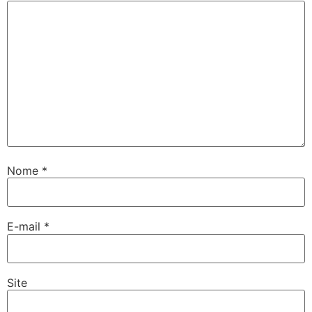
Nome
*
E-mail
*
Site